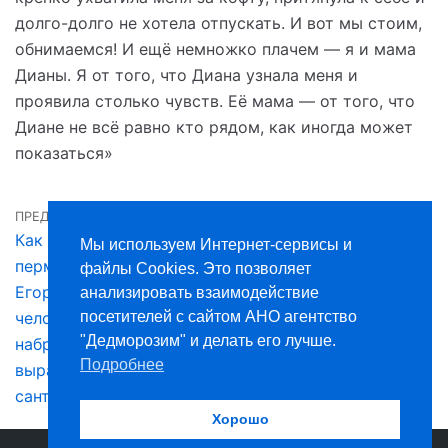
долго-долго не хотела отпускать. И вот мы стоим,
обнимаемся! И ещё немножко плачем — я и мама
Дианы. Я от того, что Диана узнала меня и
проявила столько чувств. Её мама — от того, что
Диане не всё равно кто рядом, как иногда может
показаться»
ПРЕДЫДУЩАЯ
СЛЕДУЮЩАЯ
Как поддержка
«Было чувство, что ребенка
Мы используем Интернет-сервисы и
пермяков сделала
лишают единственного
файлы Cookies. Это позволяет
Егора другим
удовольствия»: Лиза
анализировать взаимодействие
посетителей с сайтом АНО агентство
человеком: помогла
перестала кушать сама, но
"Дедморозим" и делать его лучше.
набрать вес и
пермяки помогли ей
Подробнее
вырасти на 5
вернуться к нормальной
сантиметров
жизни
Хорошо
Агентство медицинских и социальных услуг