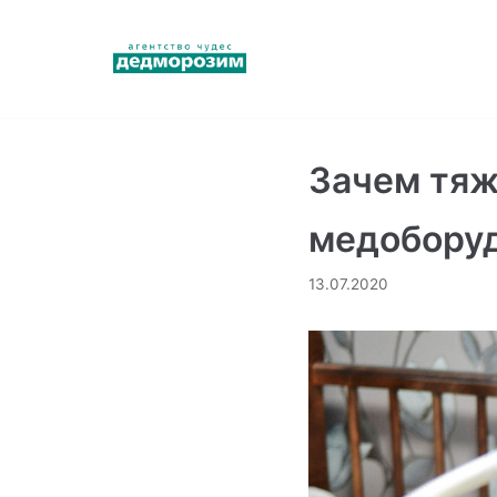
Перейти
к
содержимому
Зачем тя
медобору
13.07.2020