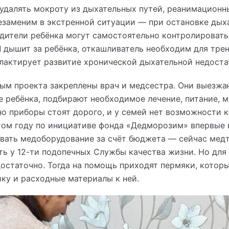
удалять мокроту из дыхательных путей, реанимационн
езаменим в экстренной ситуации — при остановке дыха
дители ребёнка могут самостоятельно контролировать
Л дышит за ребёнка, откашливатель необходим для трен
лактирует развитие хронической дыхательной недоста
м проекта закреплены врач и медсестра. Они выезжаю
 ребёнка, подбирают необходимое лечение, питание, 
о приборы стоят дорого, и у семей нет возможности к
этом году по инициативе фонда «Дедморозим» впервые
вать медоборудование за счёт бюджета — сейчас медт
сть у 12-ти подопечных Службы качества жизни. Но для
достаточно. Тогда на помощь приходят пермяки, котор
ку и расходные материалы к ней.