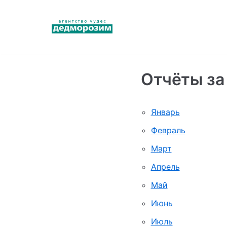
Перейти
к
содержимому
Отчёты за
Январь
Февраль
Март
Апрель
Май
Июнь
Июль