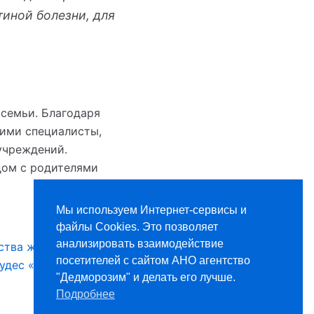
тиной болезни, для
 семьи. Благодаря
ними специалисты,
учреждений.
дом с родителями
Мы используем Интернет-сервисы и
файлы Cookies. Это позволяет
СЛЕДУЮЩАЯ
анализировать взаимодействие
ства жизни агентства
посетителей с сайтом АНО агентство
удес «Сами» изнутри
"Дедморозим" и делать его лучше.
Подробнее