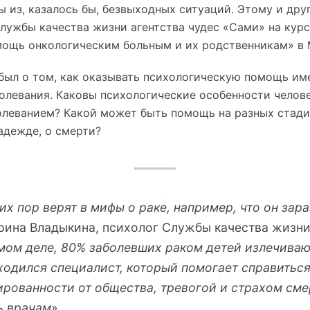
ы из, казалось бы, безвыходных ситуаций. Этому и д
лужбы качества жизни агентства чудес «Сами» на курс
мощь онкологическим больным и их родственникам» в 
ыл о том, как оказывать психологическую помощь име
олевания. Каковы психологические особенности челове
олеванием? Какой может быть помощь на разных стади
надежде, о смерти?
х пор верят в мифы о раке, например, что он зар
рина Владыкина, психолог Службы качества жизни
мом деле, 80% заболевших раком детей излечиваю
ходился специалист, который помогает справиться
ированности от общества, тревогой и страхом сме
ь врачам
».