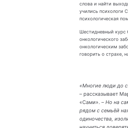
слова и найти выход
учились психологи С
психологическая по
Шестидневный курс б
онкологического заб
онкологическим заб
говорить о страхе, 
«Многие люди до си
– рассказывает Ма
«Сами». –
Но на са
рядом с семьёй на
одиночества, изол
научиться доверят