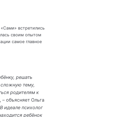
а «Сами» встретились
илась своим опытом
уации самое главное
бёнку, решать
 сложную тему,
ться родителям к
, – объясняет Ольга
В идеале психолог
находится ребёнок