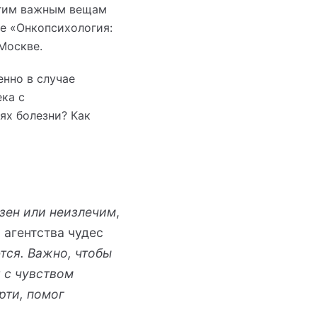
ругим важным вещам
е «Онкопсихология:
Москве.
нно в случае
ка с
ях болезни? Как
азен или неизлечим
,
 агентства чудес
тся. Важно, чтобы
 с чувством
рти, помог