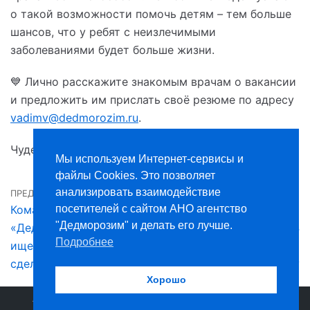
о такой возможности помочь детям
–
тем больше
шансов, что у ребят с неизлечимыми
заболеваниями будет больше жизни.
💙 Лично расскажите знакомым врачам о вакансии
и предложить им прислать своё резюме по адресу
vadimv@dedmorozim.ru
.
Чудеса верят в вас!
Мы используем Интернет-сервисы и
файлы Cookies. Это позволяет
анализировать взаимодействие
ПРЕДЫДУЩАЯ
СЛЕДУЮЩАЯ
Команда
Команда «Дедморозим»
посетителей с сайтом АНО агентство
"Дедморозим" и делать его лучше.
«Дедморозим»
получила грант на 14
Подробнее
ищет водителей —
миллионов рублей на жизненно
сделайте репост
важную поддержку
Хорошо
Агентство медицинских и социальных услуг